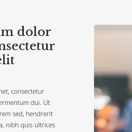
um dolor
onsectetur
lit
met, consectetur
 fermentum dui. Ut
rem sed, hendrerit
a, nibh quis ultrices